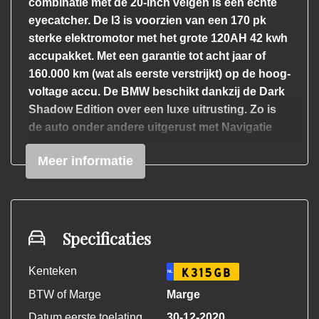
combinatie met de 20-inch velgen is een echte
eyecatcher. De I3 is voorzien van een 170 pk
sterke elektromotor met het grote 120AH 42 kwh
accupakket. Met een garantie tot acht jaar of
160.000 km (wat als eerste verstrijkt) op de hoog-
voltage accu.
De BMW beschikt dankzij de Dark
Shadow Edition over een luxe uitrusting. Zo is
de auto onder andere uitgerust met Navigatie
Professional (groot scherm), DAB, warmtepomp,
Meer informatie
20 inch lichtmetalen velgen, cruise control en
stoelverwaming. Verder is deze origineel
Nederlands nieuw geleverde BMW ook nog
uitgerust met LED verlichting voor, Led
achterlichten, achteruitrijcamera,
Specificaties
parkeersensoren voor & achter, Driving modes,
automatische airco, alarm klasse 3 af fabriek
Kenteken
K315GB
NL
enz. Kortom een zeer stijlvolle verschijning
BTW of Marge
Marge
welke zich onderscheid van de grauwe massa.
Datum eerste toelating
30-12-2020