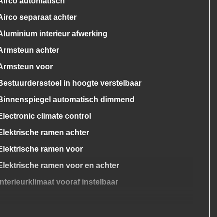
Airco automatisch
Airco separaat achter
Aluminium interieur afwerking
Armsteun achter
Armsteun voor
Bestuurdersstoel in hoogte verstelbaar
Binnenspiegel automatisch dimmend
Electronic climate control
Elektrische ramen achter
Elektrische ramen voor
Elektrische ramen voor en achter
Interieurklimaat vooraf instelbaar
Lederen versnellingspook
Lendesteun(en) verstelbaar