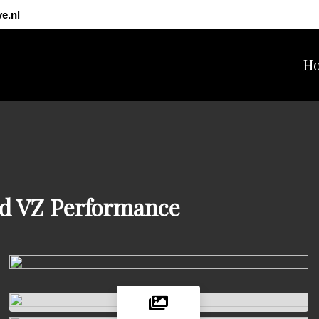
e.nl
H
d VZ Performance