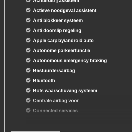
Achteruitrij assistent
Actieve noodgeval assistent
Anti blokkeer systeem
Anti doorslip regeling
Apple carplay/android auto
Autonome parkeerfunctie
Autonomous emergency braking
Bestuurdersairbag
Bluetooth
Bots waarschuwing systeem
Centrale airbag voor
Connected services
Cruise control adaptief met stop&go en stu
Dodehoek detectie