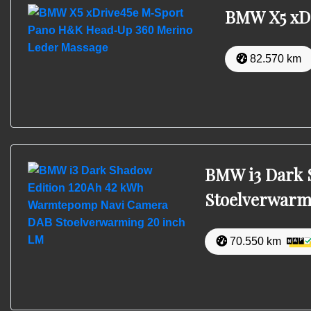
BMW X5 xD
82.570 km
BMW i3 Dark 
Stoelverwarm
70.550 km