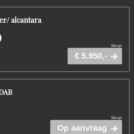
er/ alcantara
Marge
€ 5.950,-
 DAB
Marge
Op aanvraag