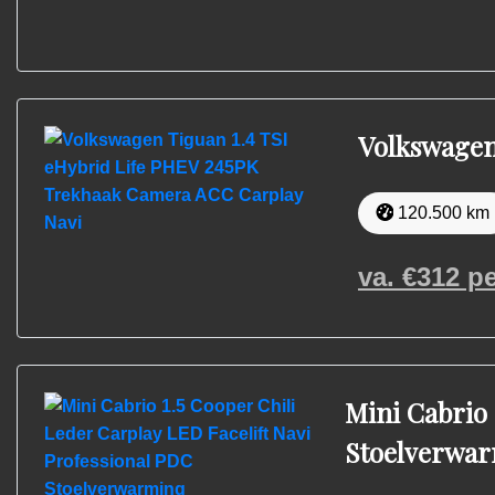
Volkswagen
120.500 km
va. €
312
pe
Mini Cabrio 
Stoelverwa