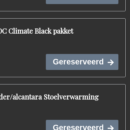
DC Climate Black pakket
Gereserveerd
eder/alcantara Stoelverwarming
Gereserveerd